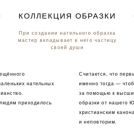
КОЛЛЕКЦИЯ ОБРАЗКИ
При создании нательного образка
мастер вкладывает в него частицу
своей души
рещённого
Считается, что перв
маленьких нательных
именно тогда — что
тианство.
за помощью к высши
 людям приходилось
образки от нашего 
христианским канона
и неповторим.