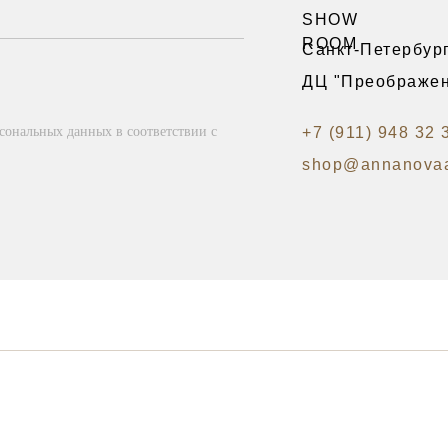
SHOW
ROOM
Санкт-Петербург
ДЦ "Преображен
рсональных данных в соответствии с
+7 (911) 948 32 
shop@annanovaa